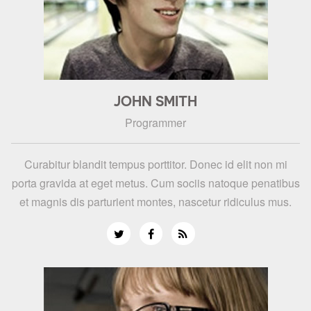
JOHN SMITH
Programmer
Curabitur blandit tempus porttitor. Donec id elit non mi
porta gravida at eget metus. Cum sociis natoque penatibus
et magnis dis parturient montes, nascetur ridiculus mus.