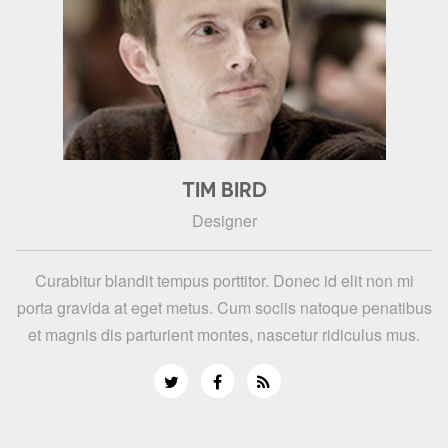
TIM BIRD
Designer
Curabitur blandit tempus porttitor. Donec id elit non mi
porta gravida at eget metus. Cum sociis natoque penatibus
et magnis dis parturient montes, nascetur ridiculus mus.