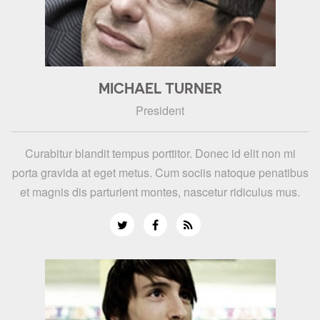
MICHAEL TURNER
President
Curabitur blandit tempus porttitor. Donec id elit non mi
porta gravida at eget metus. Cum sociis natoque penatibus
et magnis dis parturient montes, nascetur ridiculus mus.