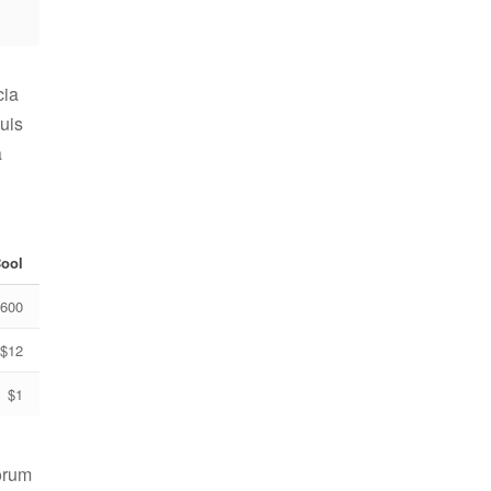
cia
uis
a
ool
600
$12
$1
eorum