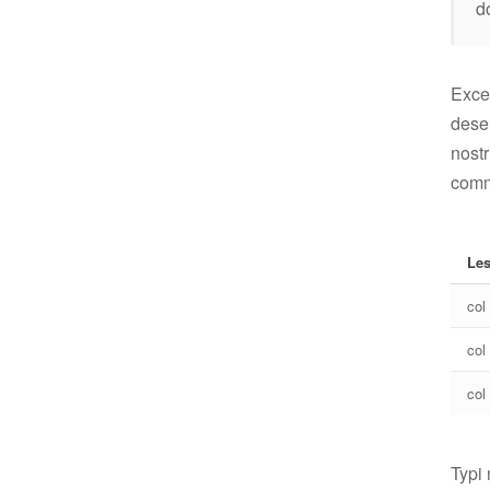
d
Excep
deser
nostr
comm
Les
col
col
col
Typi 