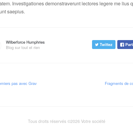
tatem. Investigationes demonstraverunt lectores legere me lius 
gunt saepius.
Wilberforce Humphries
Twittez
Part
Blog sur tout et rien
miers pas avec Grav
Fragments de 
Tous droits réservés ©2026 Votre société