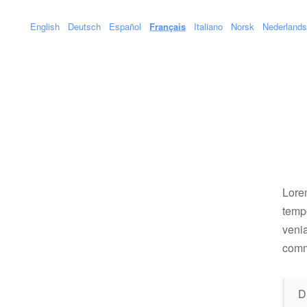
English
Deutsch
Español
Français
Italiano
Norsk
Nederlands
Lorem
tempo
venia
comm
D