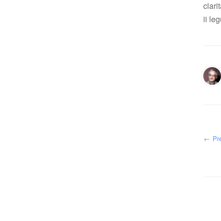
clari
ii le
←
Pre