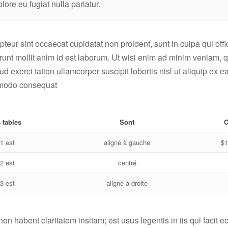
olore eu fugiat nulla pariatur.
teur sint occaecat cupidatat non proident, sunt in culpa qui offi
unt mollit anim id est laborum. Ut wisi enim ad minim veniam, q
ud exerci tation ullamcorper suscipit lobortis nisl ut aliquip ex e
odo consequat
 tables
Sont
C
 1 est
aligné à gauche
$1
 2 est
centré
 3 est
aligné à droite
non habent claritatem insitam; est usus legentis in iis qui facit 