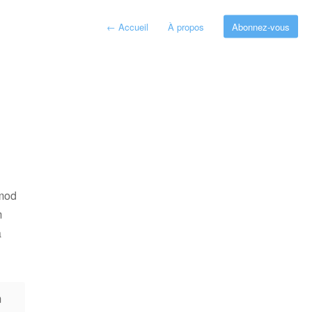
←
Accueil
À propos
Abonnez-vous
smod
m
a
m