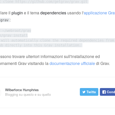
t clone https://github.com/getgrav/grav.git
llare il
plugin
e il tema
dependencies
usando l'
applicazione Gra
:
/grav
 ~/webroot/grav

n/grav install

 will automatically clone the required dependencies from 
ub directly into this Grav installation.
ssono trovare ulteriori informazioni sull'installazione ed
ornamenti Grav visitando la
documentazione ufficiale
di Grav.
Wilberforce Humphries
Twitta
Condi
Blogging su questo e su quello