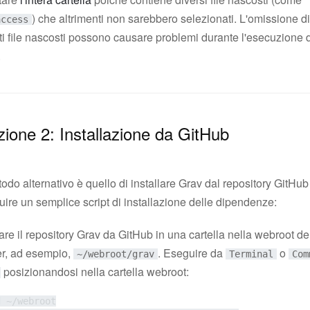
) che altrimenti non sarebbero selezionati. L'omissione di
access
i file nascosti possono causare problemi durante l'esecuzione d
.
ione 2: Installazione da GitHub
todo alternativo è quello di installare Grav dal repository GitHub
ire un semplice script di installazione delle dipendenze:
re il repository Grav da GitHub in una cartella nella webroot de
er, ad esempio,
. Eseguire da
o
~/webroot/grav
Terminal
Com
posizionandosi nella cartella webroot:
 ~/webroot
