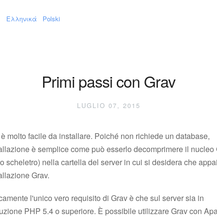
s
Ελληνικά
Polski
Primi passi con Grav
LUGLIO 07, 2015
è molto facile da installare. Poiché non richiede un database,
stallazione è semplice come può esserlo decomprimere il nucleo
o scheletro) nella cartella del server in cui si desidera che appa
tallazione Grav.
camente l'unico vero requisito di Grav è che sul server sia in
uzione PHP 5.4 o superiore. È possibile utilizzare Grav con Ap