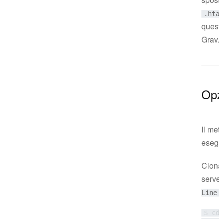
.ht
quest
Grav
Opz
Il me
esegu
Clona
serv
Line
$ cd