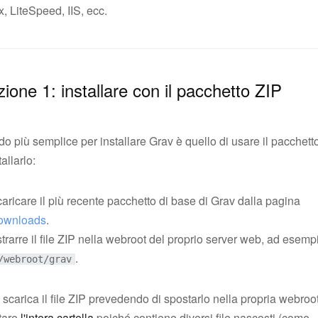
, LiteSpeed, IIS, ecc.
ione 1: installare con il pacchetto ZIP
do più semplice per installare Grav è quello di usare il pacchett
tallarlo:
aricare il più recente pacchetto di base di Grav dalla pagina
ownloads
.
trarre il file ZIP nella webroot del proprio server web, ad esemp
.
/webroot/grav
 scarica il file ZIP prevedendo di spostarlo nella propria webroot
tare
l'intera cartella
poiché contiene diversi file nascosti (come