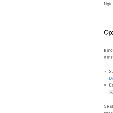
Nginx
Opz
Il mo
e ins
Sc
D
Es
~
Se si
spos