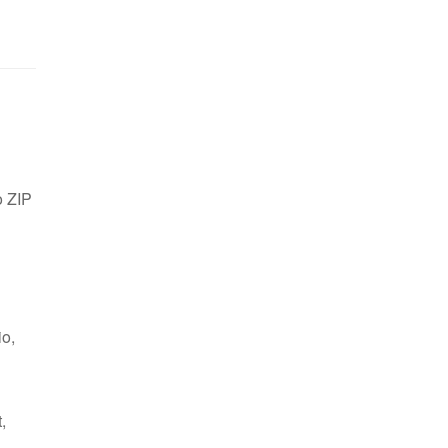
o ZIP
io,
,