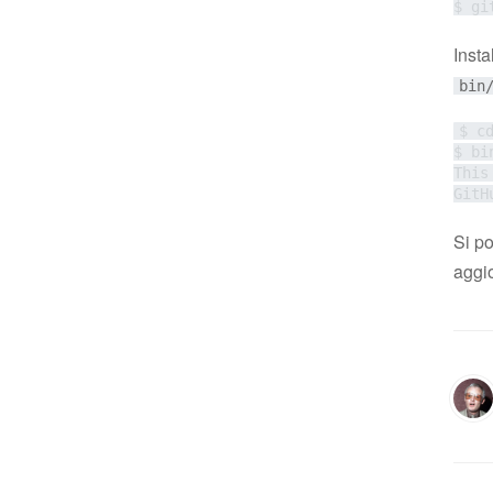
$ gi
Insta
bin
$ cd
$ bi
This
GitH
Si po
aggi