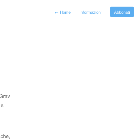
←
Home
Informazioni
Abbonati
 Grav
ia
ache,