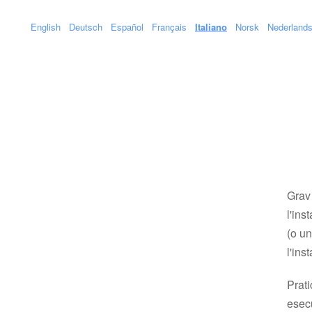
English
Deutsch
Español
Français
Italiano
Norsk
Nederland
Grav 
l'in
(o un
l'ins
Prati
esec