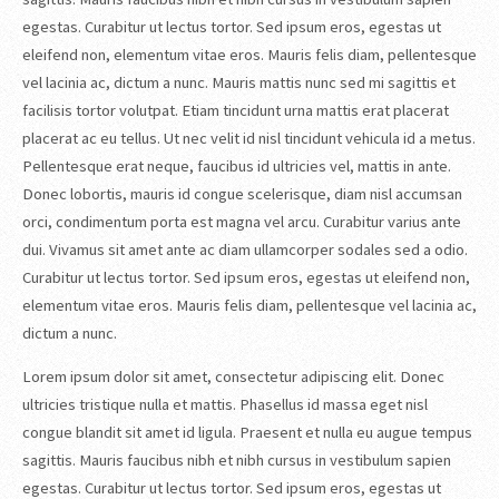
egestas. Curabitur ut lectus tortor. Sed ipsum eros, egestas ut
eleifend non, elementum vitae eros. Mauris felis diam, pellentesque
vel lacinia ac, dictum a nunc. Mauris mattis nunc sed mi sagittis et
facilisis tortor volutpat. Etiam tincidunt urna mattis erat placerat
placerat ac eu tellus. Ut nec velit id nisl tincidunt vehicula id a metus.
Pellentesque erat neque, faucibus id ultricies vel, mattis in ante.
Donec lobortis, mauris id congue scelerisque, diam nisl accumsan
orci, condimentum porta est magna vel arcu. Curabitur varius ante
dui. Vivamus sit amet ante ac diam ullamcorper sodales sed a odio.
Curabitur ut lectus tortor. Sed ipsum eros, egestas ut eleifend non,
elementum vitae eros. Mauris felis diam, pellentesque vel lacinia ac,
dictum a nunc.
Lorem ipsum dolor sit amet, consectetur adipiscing elit. Donec
ultricies tristique nulla et mattis. Phasellus id massa eget nisl
congue blandit sit amet id ligula. Praesent et nulla eu augue tempus
sagittis. Mauris faucibus nibh et nibh cursus in vestibulum sapien
egestas. Curabitur ut lectus tortor. Sed ipsum eros, egestas ut