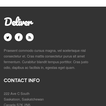
Deliver
Praesent commodo cursus magna, vel scelerisque nisl
consectetur et. Cras mattis consectetur purus sit amet
fermentum. Curabitur blandit tempus porttitor. Cras justo
odio, dapibus ac facilisis in, egestas eget quam.
CONTACT INFO
222 Ave C South
Saskatoon, Saskatchewan
Canada S7K 2N5